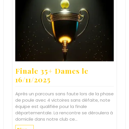
Finale 35+ Dames le
16/11/2025
Après un parcours sans faute lors de la phase
de poule avec 4 victoires sans défaite, note
équipe est qualifiée pour la finale
départementale. La rencontre se déroulera à
domicile dans notre club ce…