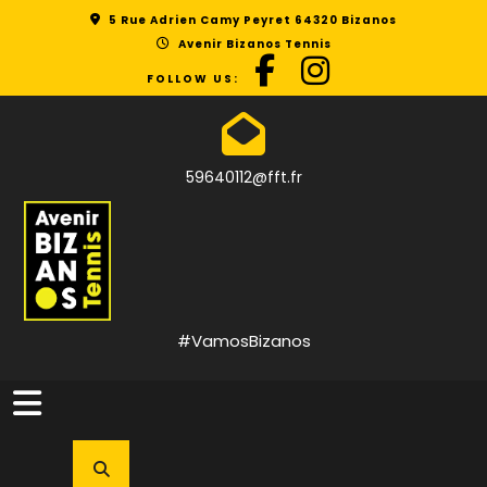
Skip
5 Rue Adrien Camy Peyret 64320 Bizanos
to
Avenir Bizanos Tennis
content
FOLLOW US:
59640112@fft.fr
#VamosBizanos
Open
Button