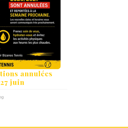
tions annulées
27 juin
og