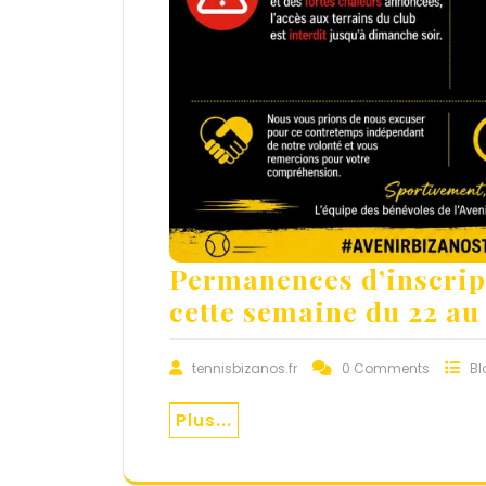
Permanences d’inscrip
cette semaine du 22 au 
tennisbizanos.fr
0 Comments
Bl
Plus...