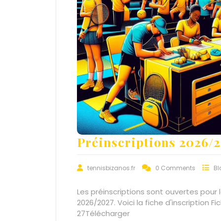
Préinscriptions 2026/
tennisbizanos.fr
0 Comments
Bl
Les préinscriptions sont ouvertes pour la rentrée tennistique
2026/2027. Voici la fiche d'inscription Fi
27Télécharger