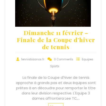
Dimanche 11 février –
Finale de la Coupe d’hiver
de tennis
tennisbizanos.fr
0 Comments
Equipes
Sports
La finale de la Coupe d'hiver de tennis
approche à grands pas et deux équipes sont
prêtes à en découdre pour remporter le titre
dans leur division respective. L'Equipe 3
dames affrontera Lee TC,…