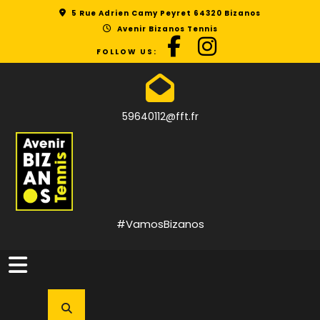
Skip
5 Rue Adrien Camy Peyret 64320 Bizanos
to
Avenir Bizanos Tennis
content
FOLLOW US:
59640112@fft.fr
#VamosBizanos
Open
Button