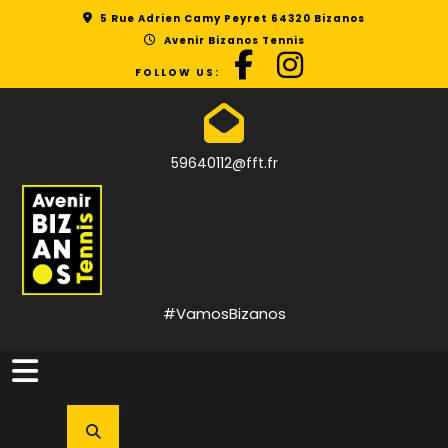
Skip
5 Rue Adrien Camy Peyret 64320 Bizanos
to
Avenir Bizanos Tennis
content
FOLLOW US:
59640112@fft.fr
#VamosBizanos
Open
Button