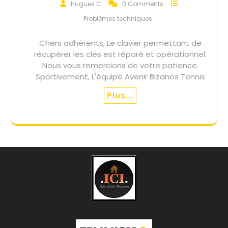
Hugues C
0 Comments
Problèmes techniques
Chers adhérents, Le clavier permettant de
récupérer les clés est réparé et opérationnel.
Nous vous remercions de votre patience.
Sportivement, L'équipe Avenir Bizanos Tennis
Plus...