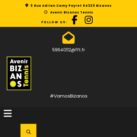
Skip
5 Rue Adrien Camy Peyret 64320 Bizanos
to
Avenir Bizanos Tennis
content
FOLLOW US:
59640112@fft.fr
#VamosBizanos
Open
Button