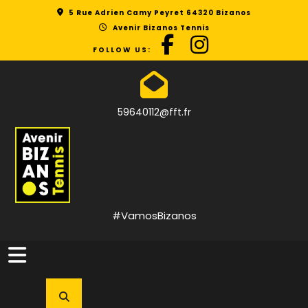
Skip
5 Rue Adrien Camy Peyret 64320 Bizanos
to
Avenir Bizanos Tennis
content
FOLLOW US:
59640112@fft.fr
#VamosBizanos
Open
Button