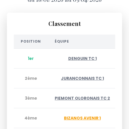
Classement
POSITION
ÉQUIPE
P
1er
DENGUIN TC 1
2ème
JURANCONNAIS TC 1
3ème
PIEMONT OLORONAIS TC 2
4ème
BIZANOS AVENIR 1