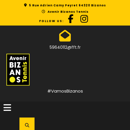
Skip
5 Rue Adrien Camy Peyret 64320 Bizanos
to
Avenir Bizanos Tennis
content
FOLLOW US:
59640112@fft.fr
#VamosBizanos
Open
Button