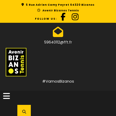
Skip
5 Rue Adrien Camy Peyret 64320 Bizanos
to
Avenir Bizanos Tennis
content
FOLLOW US:
59640112@fft.fr
#VamosBizanos
Open
Button