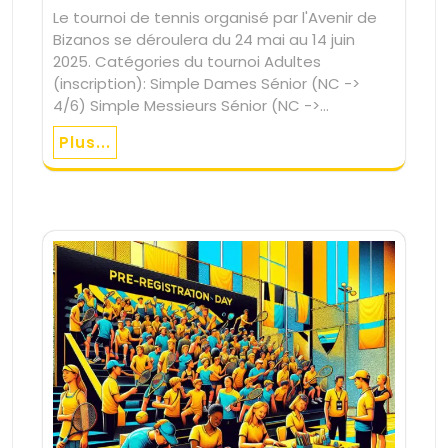
Le tournoi de tennis organisé par l'Avenir de
Bizanos se déroulera du 24 mai au 14 juin
2025. Catégories du tournoi Adultes
(inscription): Simple Dames Sénior (NC ->
4/6) Simple Messieurs Sénior (NC ->…
Plus...