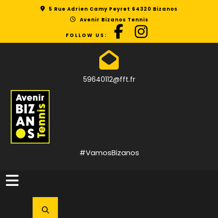
Skip
5 Rue Adrien Camy Peyret 64320 Bizanos
to
Avenir Bizanos Tennis
content
FOLLOW US:
59640112@fft.fr
#VamosBizanos
Open
Button