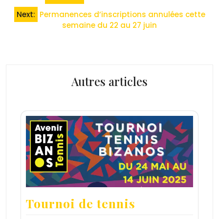
de
Next:
Permanences d’inscriptions annulées cette
l’article
semaine du 22 au 27 juin
Autres articles
Tournoi de tennis