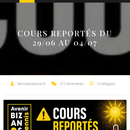
COURS REPORTÉS DU
29/06 AU 04/07
tennisbizanos.fr
0 Comments
1 category