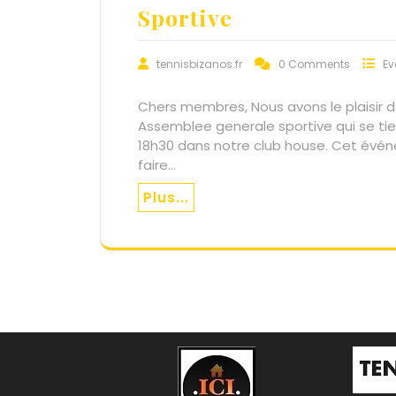
Sportive
tennisbizanos.fr
0 Comments
Ev
Chers membres, Nous avons le plaisir de
Assemblee generale sportive qui se ti
18h30 dans notre club house. Cet évén
faire…
Plus...