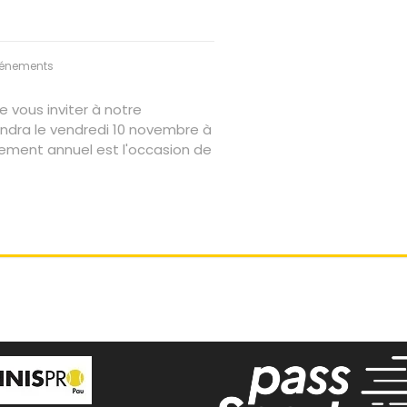
énements
 vous inviter à notre
endra le vendredi 10 novembre à
ement annuel est l'occasion de