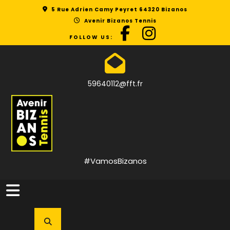
Skip
5 Rue Adrien Camy Peyret 64320 Bizanos
to
Avenir Bizanos Tennis
content
FOLLOW US:
59640112@fft.fr
#VamosBizanos
Open
Button