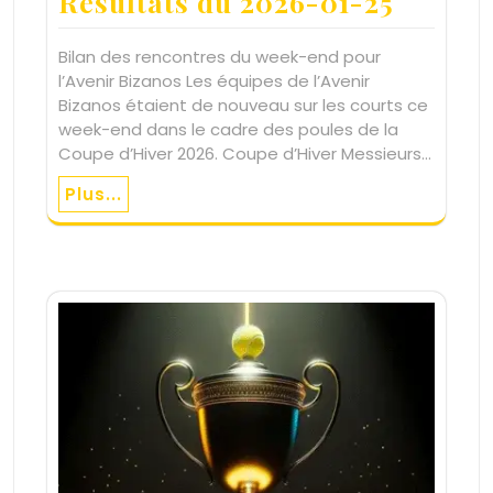
Résultats du 2026-01-25
Bilan des rencontres du week-end pour
l’Avenir Bizanos Les équipes de l’Avenir
Bizanos étaient de nouveau sur les courts ce
week-end dans le cadre des poules de la
Coupe d’Hiver 2026. Coupe d’Hiver Messieurs…
Plus...