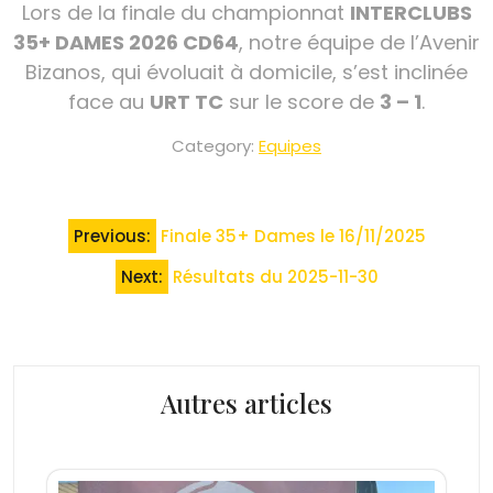
Lors de la finale du championnat
INTERCLUBS
35+ DAMES 2026 CD64
, notre équipe de l’Avenir
Bizanos, qui évoluait à domicile, s’est inclinée
face au
URT TC
sur le score de
3 – 1
.
Category:
Equipes
Navigation
Previous:
Finale 35+ Dames le 16/11/2025
de
Next:
Résultats du 2025-11-30
l’article
Autres articles