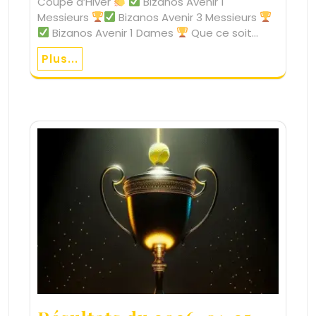
Coupe d’Hiver
Bizanos Avenir 1
Messieurs
Bizanos Avenir 3 Messieurs
Bizanos Avenir 1 Dames
Que ce soit…
Plus...