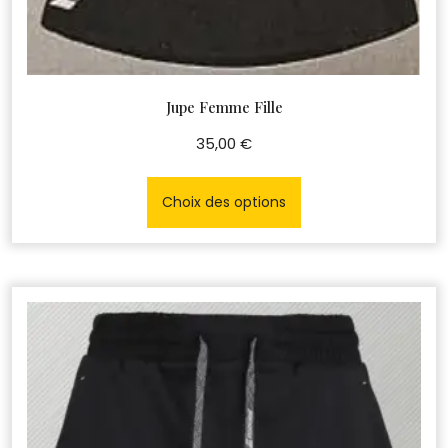
Jupe Femme Fille
35,00
€
Ce
produit
Choix des options
a
plusieurs
variations.
Les
options
peuvent
être
choisies
sur
la
page