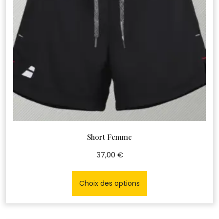
du
produit
Short Femme
37,00
€
Ce
produit
Choix des options
a
plusieurs
variations.