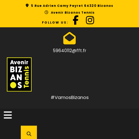
Skip
5 Rue Adrien Camy Peyret 64320 Bizanos
to
Avenir Bizanos Tennis
content
FOLLOW US:
59640112@fft.fr
#VamosBizanos
Open
Button