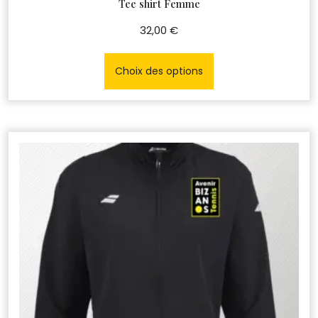
Tee shirt Femme
32,00
€
Ce
produit
Choix des options
a
plusieurs
variations.
Les
options
peuvent
être
choisies
sur
la
page
du
produit