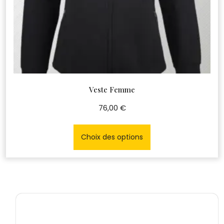
Veste Femme
76,00
€
Ce
produit
Choix des options
a
plusieurs
variations.
Les
options
peuvent
être
choisies