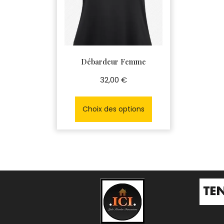
Débardeur Femme
32,00
€
Ce
produit
Choix des options
a
plusieurs
variations.
Les
options
peuvent
être
choisies
sur
la