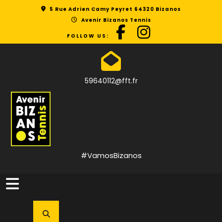
Skip
5 Rue Adrien Camy Peyret 64320 Bizanos
to
Avenir Bizanos Tennis
content
FOLLOW US:
59640112@fft.fr
#VamosBizanos
Open
Button