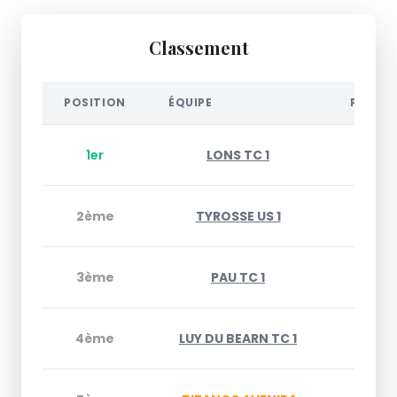
Classement
POSITION
ÉQUIPE
POINT
1er
LONS TC 1
15
2ème
TYROSSE US 1
11
3ème
PAU TC 1
11
4ème
LUY DU BEARN TC 1
11