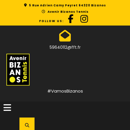
Skip
5 Rue Adrien Camy Peyret 64320 Bizanos
to
Avenir Bizanos Tennis
content
FOLLOW US:
59640112@fft.fr
#VamosBizanos
Open
Button