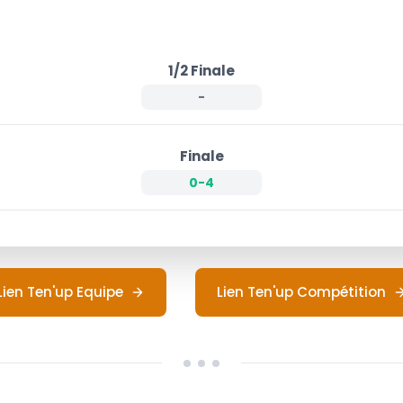
1/2 Finale
-
Finale
0-4
Lien Ten'up Equipe
Lien Ten'up Compétition