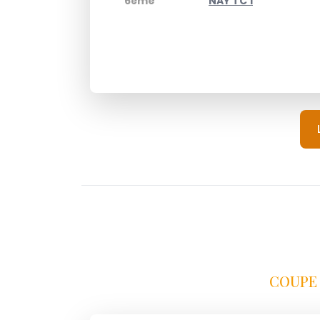
6ème
NAY TC 1
COUPE 