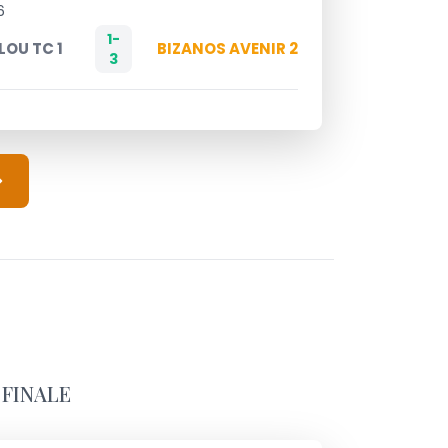
6
1-
OU TC 1
BIZANOS AVENIR 2
3
 FINALE