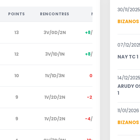
30/11/202
POINTS
RENCONTRES
M/S/J
BIZANOS 
13
3V/0D/2N
+8
/
+17
/
+79
07/12/202
12
3V/1D/1N
+8
/
+15
/
+53
NAY TC 1
10
1V/1D/3N
0
/
-1
/
-4
14/12/202
ARUDY O
1
9
1V/2D/2N
-2
/
-1
/
+27
11/01/2026
9
1V/2D/2N
-4
/
-10
/
-74
BIZANOS 