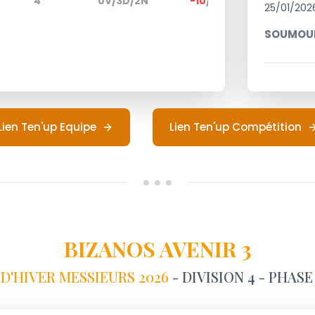
4
0V/3D/2N
-10
/
-20
/
-81
25/01/202
SOUMOUL
Lien Ten'up Equipe
Lien Ten'up Compétition
BIZANOS AVENIR 3
D'HIVER MESSIEURS 2026
- DIVISION 4 - PHASE