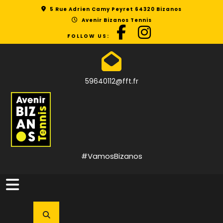
Skip
5 Rue Adrien Camy Peyret 64320 Bizanos
to
Avenir Bizanos Tennis
content
FOLLOW US:
59640112@fft.fr
#VamosBizanos
Open
Button